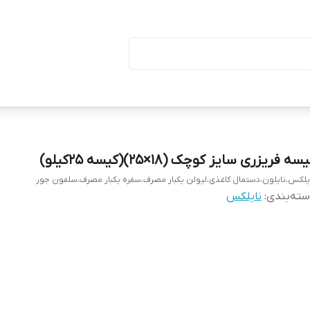
ا درب (بسته ۵۰ تایی)
سه فریزری سایز کوچک (۱۸×۲۵)(کیسه ۲۵کیلو)
یلکس،نایلون،دستمال کاغذی،لیولن یکبار مصرف،سفره یکبار مصرف،سلفون جور
ته‌بندی
:
نایلکس