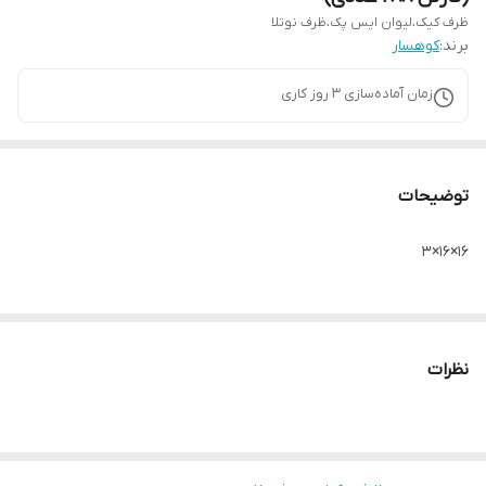
ظرف کیک،لیوان ایس پک،ظرف نوتلا
برند:
کوهسار
زمان آماده‌سازی
3
روز کاری
توضیحات
۱۶×۱۶×۳
نظرات