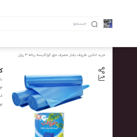
دسته‌بندی محصولات
خانه
پیگیری سفارش
همه محصولات
ظرف ۶ خانه مشکی ماکرویوی ب
خرید انلاین ظروف یکبار مصرف حق گو
/
کیسه زباله ۳ رول
کیسه 
نا
بر
دس
بر