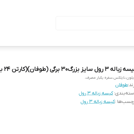
ا درب (بسته ۵۰ تایی)
زباله ۳ رول سایز بزرگ۳۰ برگی (طوفان)(کارتن ۲۴ بسته)
یلون،نایلکس،سفره یکبار مصرف،
ند:
طوفان
ته‌بندی
:
کیسه زباله ۳ رول
چسب‌ها :
کیسه زباله ۳ رول