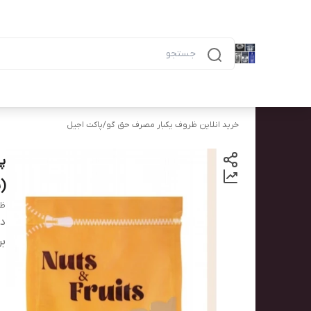
دسته‌بندی محصولات
خانه
پیگیری سفارش
همه محصولات
ظرف ۶ خانه مشکی ماکرویوی ب
خرید انلاین ظروف یکبار مصرف حق گو
/
پاکت اجیل
(بس
ظر
دس
بر