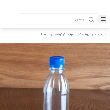
خرید انلاین ظروف یکبار مصرف حق گو
/
بطری پلاستیک