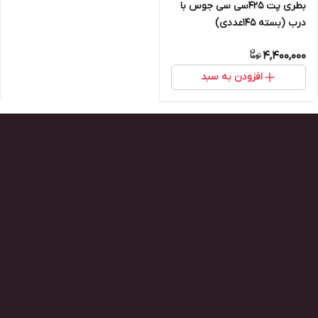
بطری پت ۴۲۵سی سی جوس با
درب (بسته ۱۴۵عددی)
4,400,000
افزودن به سبد