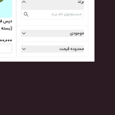
برند
(بسته ۸۰۰تایی)
موجودی
00,000
محدوده قیمت