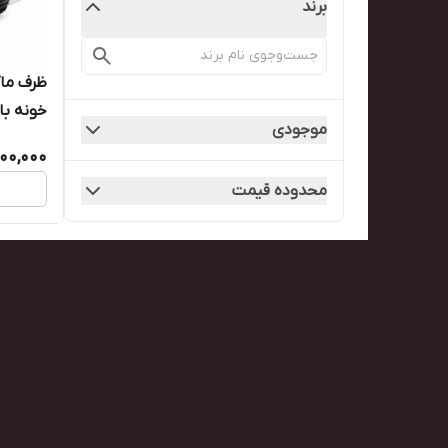
برند
خونه با درب (کار
موجودی
00,000
محدوده قیمت