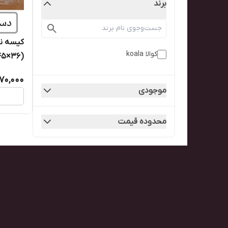
برند
کیسه نا
کوالا koala
بسته)کو
70,000
موجودی
محدوده قیمت