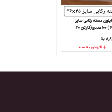
یلون دسته رکابی سایز
(۳۶×۴۵ ) ۱۰۰ عددی(کارتن ۲۰
الا)
8,8
افزودن به سبد