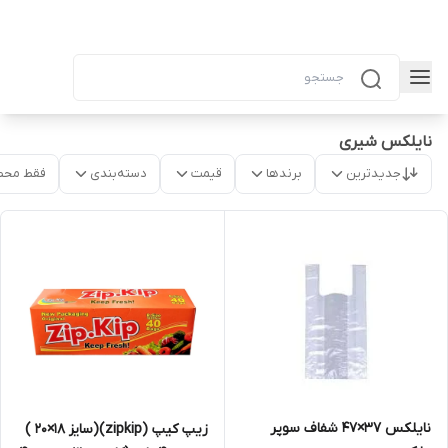
نایلکس شیری
جدیدترین
برندها
قیمت
دسته‌بندی
فقط محص
نایلکس ۳۷×۴۷ شفاف سوپر
زیپ کیپ (zipkip)(سایز ۱۸×۲۰ )