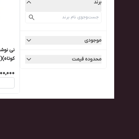
برند
موجودی
کوتاه)(بسته 
محدوده قیمت
00,000