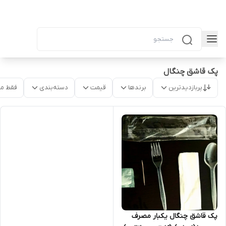
پک قاشق چنگال
پربازدیدترین
برندها
قیمت
دسته‌بندی
فقط م
پک قاشق چنگال یکبار مصرف