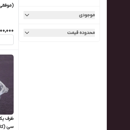
(موفقی)(کار
موجودی
00,000
محدوده قیمت
سی (کارتن ۵۰