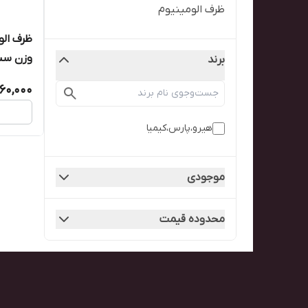
ظرف الومینیوم
وزن سبک (ه
برند
60,000
هیرو،پارس،کیمیا
موجودی
محدوده قیمت