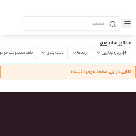
متالایز ساندویچ
پربازدیدترین
برندها
دسته‌بندی
فقط محصولات موجو
کالایی در این صفحه موجود نیست