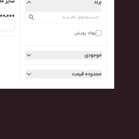
برند
تایی)
00,000
پولاد پویش
موجودی
محدوده قیمت