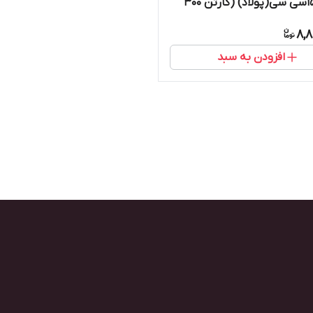
سایز ۱۵۰سی سی(پولاد) (کارتن ۳۰۰
8,8
افزودن به سبد