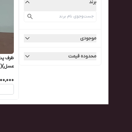
برند
موجودی
محدوده قیمت
عسل)(بسته 
600,000