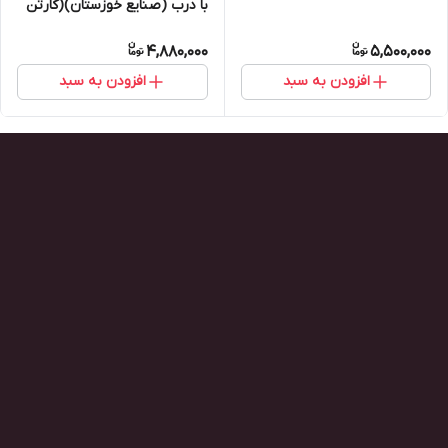
با درب (صنایع خوزستان)(کارتن
200تایی)
4,880,000
5,500,000
افزودن به سبد
افزودن به سبد