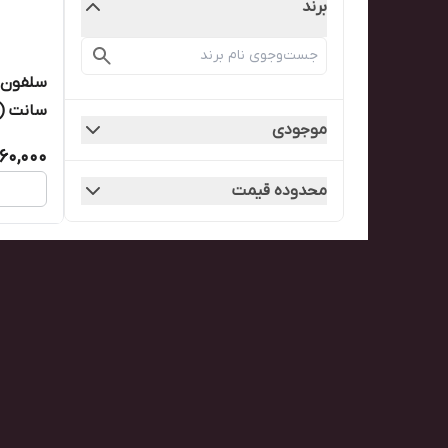
برند
سانت (کارت
موجودی
60,000
محدوده قیمت