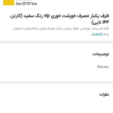
ظرف یکبار مصرف خورشت خوری vip رنگ سفید (کارتن
۱۴۴ تایی)
ظرف کریستال خورشتی ،ظرف پیرکس یکبار مصرف،لیوان نوتلا،لیوان اسموتی
برند:
کوهسار
توضیحات
۲۰×۲۰×۴
نظرات