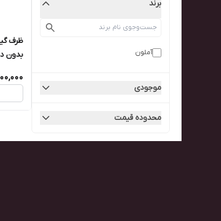
برند
ظرف گیا
آملون
بدون درب (
000,000
موجودی
محدوده قیمت